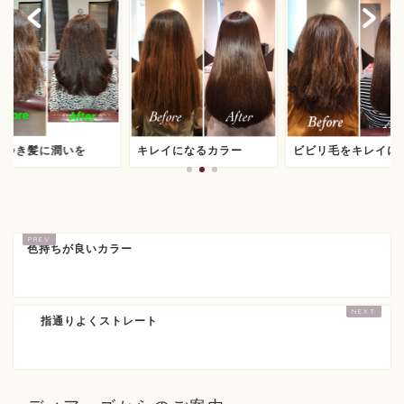
サつき髪に潤いを
キレイになるカラー
ビビリ毛をキレイに
色持ちが良いカラー
指通りよくストレート